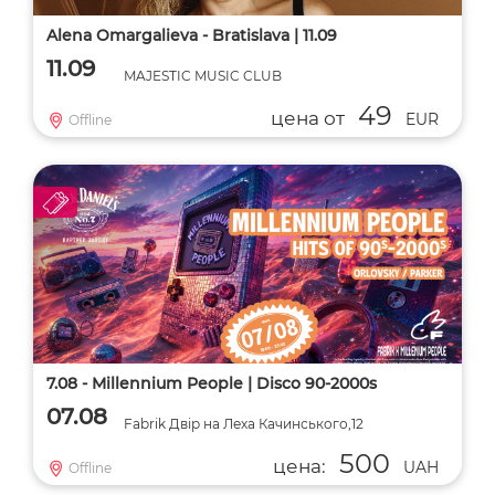
Alena Omargalieva - Bratislava | 11.09
11.09
MAJESTIC MUSIC CLUB
49
цена от
EUR
Offline
7.08 - Millennium People | Disco 90-2000s
07.08
Fabrik Двір на Леха Качинського,12
500
цена:
UAH
Offline