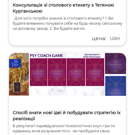
Консультація зі столового етикету з Тетяною
Курганською
Для чого потрібні знання зі столового етикету? 1. Ви
будете впевнено почувати себе на будь-якому світському
чи діловому заході. 2. Ви будете вигля...
цена:
UAH
Спосіб знати нові ідеї й побудувати стратегію їх
реалізації
В результаті індивідуальної психологічної коуч-гри ти
одержиш ясне розуміння того: -як пробудити свою