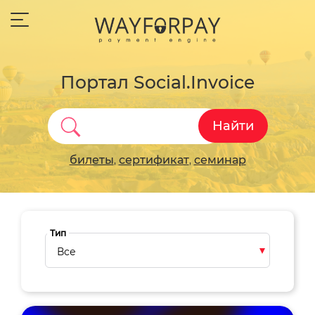
Портал Social.Invoice
Найти
билеты
сертификат
семинар
,
,
Тип