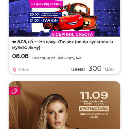
❤️ 8.08, сб — На даху: «Тачки» (вечір культового
мультфільму)
08.08
Володимира Великого, 14а
300
цена:
UAH
Offline