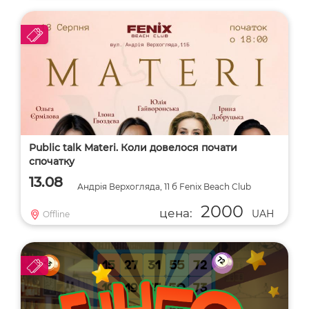
Public talk Materi. Коли довелося почати
спочатку
13.08
Андрія Верхогляда, 11 б Fenix Beach Club
2000
цена:
UAH
Offline