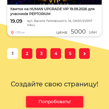
Квиток на HUMAN UPGRADE VIP 19.09.2026 для
учасників PEPTORIUM
19.09
вул. Василя Липківського, 1А, OASIS EVENT
HALL
5000
цена:
UAH
Offline
1
2
3
4
5
Создайте свою страницу!
Попробовать!