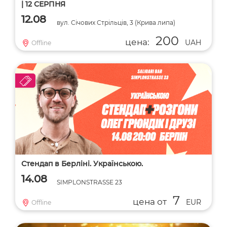
| 12 СЕРПНЯ
12.08
вул. Січових Стрільців, 3 (Крива липа)
200
цена:
UAH
Offline
Стендап в Берліні. Українською.
14.08
SIMPLONSTRASSE 23
7
цена от
EUR
Offline