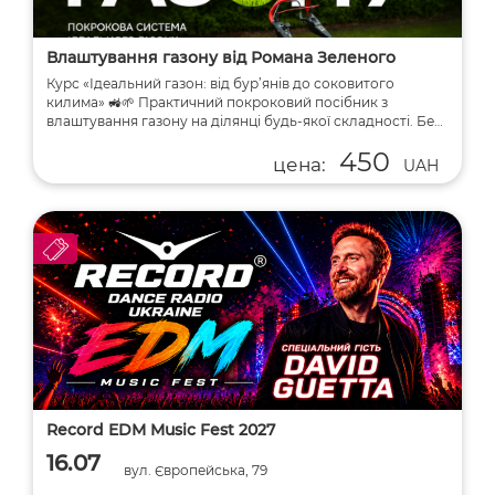
Влаштування газону від Романа Зеленого
Курс «Ідеальний газон: від бур’янів до соковитого
килима» 🚜🌱 Практичний покроковий посібник з
влаштування газону на ділянці будь-якої складності. Без
&q...
450
цена:
UAH
Record EDM Music Fest 2027
16.07
вул. Європейська, 79