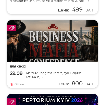
підсвідомість й вийти за межі стандартного мислення,...
499
цена:
UAH
для своїх
29.08
Mercure Congress Centre, вул. Вадима
Гетьмана, 6
800
цена:
UAH
Offline