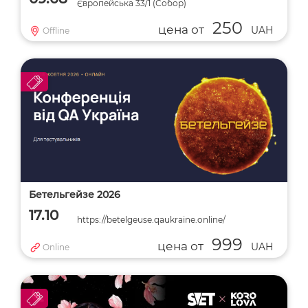
Європейська 33/1 (Собор)
250
цена от
UAH
Offline
Бетельгейзе 2026
17.10
https://betelgeuse.qaukraine.online/
999
цена от
UAH
Online