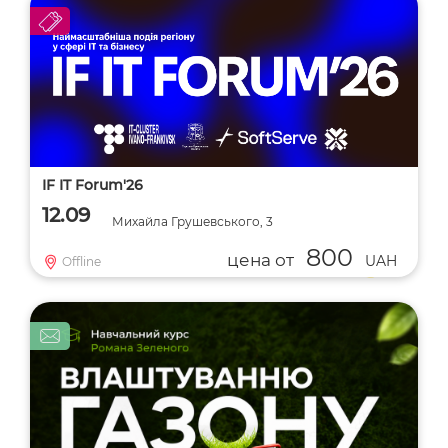
Город
Тип события
Дата
IF IT Forum'26
12.09
Михайла Грушевського, 3
800
цена от
UAH
Offline